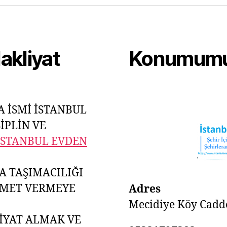
akliyat
Konumum
A İSMİ İSTANBUL
İPLİN VE
İSTANBUL EVDEN
A TAŞIMACILIĞI
ZMET VERMEYE
Adres
Mecidiye Köy Caddes
İYAT ALMAK VE