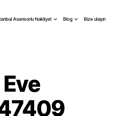
tanbul Asansorlu Nakliyat
Blog
Bize ulaşın
 Eve
547409