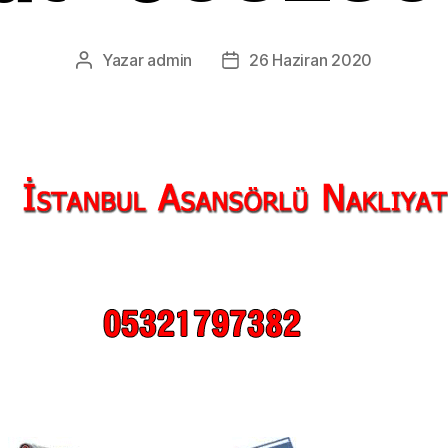
Yazar
admin
26 Haziran 2020
Yazının
Yazı
yazarı
tarihi