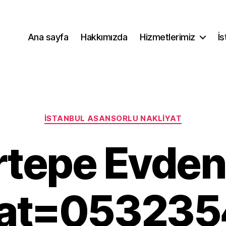
Ana sayfa
Hakkımızda
Hizmetlerimiz
İs
Kategoriler
İSTANBUL ASANSORLU NAKLIYAT
irtepe Evden
yat=05323