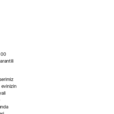
100
rantili
serimiz
 evinizin
ali
e
sunda
eri