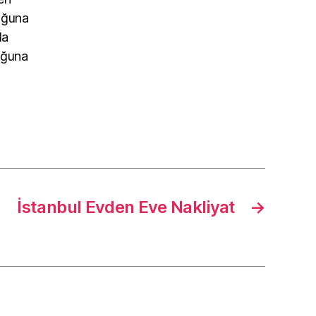
luğuna
la
uğuna
İstanbul Evden Eve Nakliyat
→