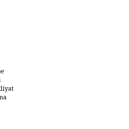
pe
i
liyat
ıma