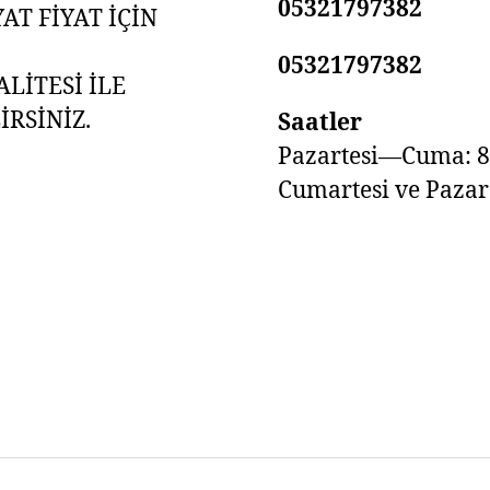
05321797382
AT FİYAT İÇİN
05321797382
LİTESİ İLE
RSİNİZ.
Saatler
Pazartesi—Cuma: 8
Cumartesi ve Pazar