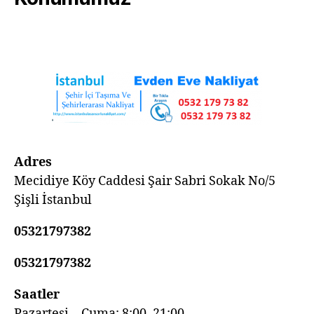
Adres
Mecidiye Köy Caddesi Şair Sabri Sokak No/5
Şişli İstanbul
05321797382
05321797382
Saatler
Pazartesi—Cuma: 8:00–21:00