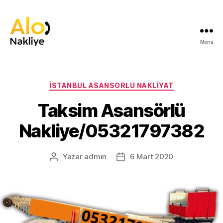
Menü
İstanbul
Asansorlu
Nakliyat
İstanbul
Kategoriler
İSTANBUL ASANSORLU NAKLIYAT
Nakliyat
Taksim Asansörlü
Nakliye/05321797382
Yazar
admin
6 Mart 2020
Yazının
Yazı
yazarı
tarihi