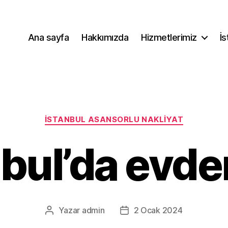
Ana sayfa
Hakkımızda
Hizmetlerimiz
İs
Kategoriler
İSTANBUL ASANSORLU NAKLIYAT
nbul’da evde
Yazar
admin
2 Ocak 2024
Yazının
Yazı
yazarı
tarihi