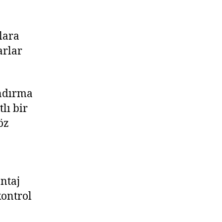
slara
arlar
andırma
lı bir
öz
ntaj
kontrol