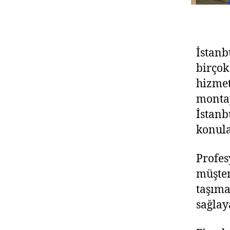
İstanb
birçok
hizmet
montaj
İstanb
konula
Profes
müşter
taşıma
sağlaya