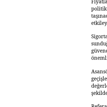
Fiyatl
politi
taşına
etkiley
Sigort
sunduğ
güvend
önemli
Asansö
geçişl
değerl
şekild
Refera