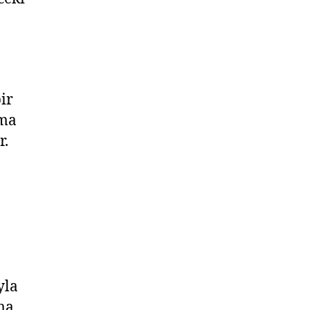
ir
ıma
r.
yla
ma