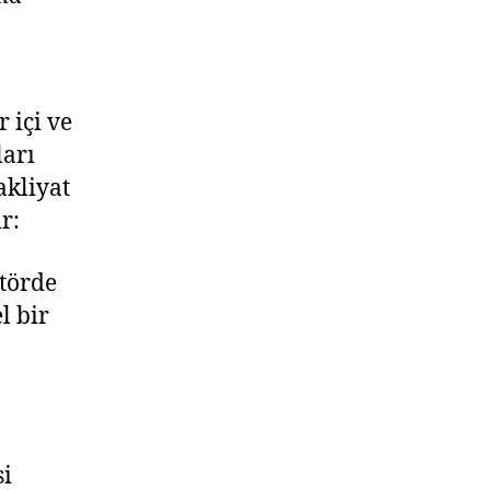
 içi ve
ları
akliyat
r:
ktörde
l bir
si