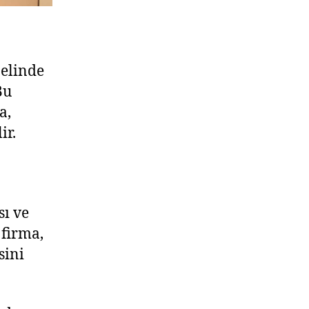
nelinde
Bu
a,
ir.
sı ve
 firma,
sini