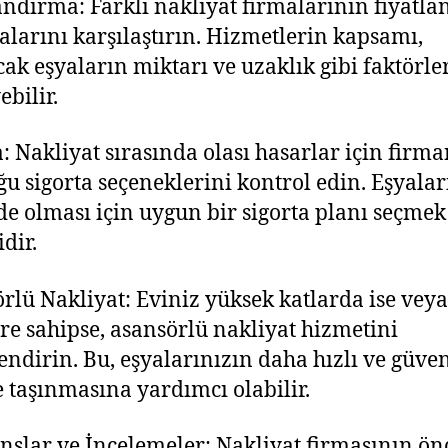
andırma: Farklı nakliyat firmalarının fiyatl
kalarını karşılaştırın. Hizmetlerin kapsamı,
cak eşyaların miktarı ve uzaklık gibi faktörler
ebilir.
a: Nakliyat sırasında olası hasarlar için firm
u sigorta seçeneklerini kontrol edin. Eşyalar
e olması için uygun bir sigorta planı seçmek
dir.
rlü Nakliyat: Eviniz yüksek katlarda ise veya
ere sahipse, asansörlü nakliyat hizmetini
endirin. Bu, eşyalarınızın daha hızlı ve güven
e taşınmasına yardımcı olabilir.
nslar ve İncelemeler: Nakliyat firmasının ön