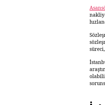
Asansö
nakliy
hızlan
Sözleş
sözleş
süreci,
İstanb
araştı
olabil
soruns