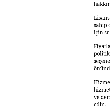
hakkın
Lisans
sahip 
için s
Fiyatl
politi
seçene
önünd
Hizmet
hizmet
ve dem
edin.