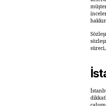
müşter
incele
hakkın
Sözleş
sözleş
süreci
İst
İstanb
dikkat
çalışm