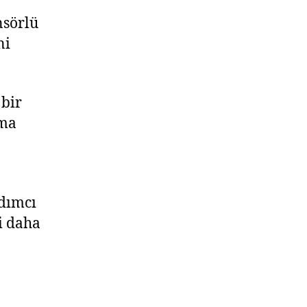
nsörlü
ni
 bir
ıma
rdımcı
i daha