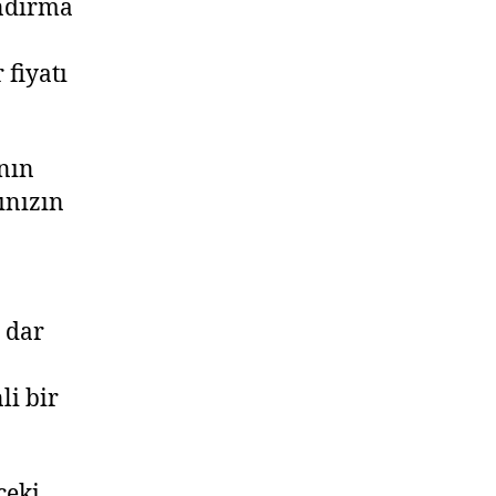
andırma
 fiyatı
anın
ınızın
 dar
li bir
ceki