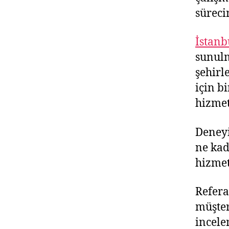
süreci
İstanb
sunulm
şehirle
için b
hizmet
Deneyi
ne kad
hizmet
Refera
müşter
incele