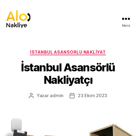
Menü
İstanbul
Asansorlu
Nakliyat
İstanbul
Kategoriler
İSTANBUL ASANSORLU NAKLIYAT
Nakliyat
İstanbul Asansörlü
Nakliyatçı
Yazar
admin
23 Ekim 2023
Yazının
Yazı
yazarı
tarihi