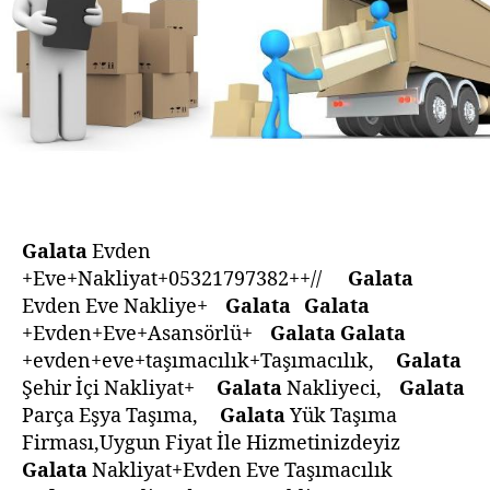
Galata
Evden
+Eve+Nakliyat+05321797382++//
Galata
Evden Eve Nakliye+
Galata
Galata
+Evden+Eve+Asansörlü+
Galata
Galata
+evden+eve+taşımacılık+Taşımacılık,
Galata
Şehir İçi Nakliyat+
Galata
Nakliyeci,
Galata
Parça Eşya Taşıma,
Galata
Yük Taşıma
Firması,Uygun Fiyat İle Hizmetinizdeyiz
Galata
Nakliyat+Evden Eve Taşımacılık