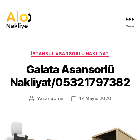
Menü
İstanbul
Asansorlu
Nakliyat
İstanbul
Kategoriler
İSTANBUL ASANSORLU NAKLIYAT
Nakliyat
Galata Asansorlü
Nakliyat/05321797382
Yazar
admin
17 Mayıs 2020
Yazının
Yazı
yazarı
tarihi