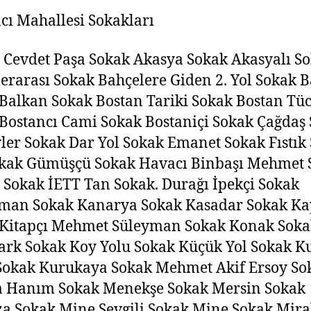
cı Mahallesi Sokakları
Cevdet Paşa Sokak Akasya Sokak Akasyalı S
erarası Sokak Bahçelere Giden 2. Yol Sokak B
Balkan Sokak Bostan Tariki Sokak Bostan Tüc
Bostancı Cami Sokak Bostaniçi Sokak Çağdaş
er Sokak Dar Yol Sokak Emanet Sokak Fıstık
okak Gümüşçü Sokak Havacı Binbaşı Mehmet 
Sokak İETT Tan Sokak. Durağı İpekçi Sokak
man Sokak Kanarya Sokak Kasadar Sokak K
 Kitapçı Mehmet Süleyman Sokak Konak Soka
rk Sokak Koy Yolu Sokak Küçük Yol Sokak K
Sokak Kurukaya Sokak Mehmet Akif Ersoy So
a Hanım Sokak Menekşe Sokak Mersin Sokak
 Sokak Mine Sevgili Sokak Mine Sokak Mira