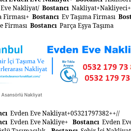
 Eve Nakliyat/
Bostancı
Nakliyat+Nakliyeci
a Firması+
Bostancı
Ev Taşıma Firması
Bos
ye Firması
Bostancı
Parça Eşya Taşıma
 Asansörlü Nakliyat
ncı
Evden Eve Nakliyat+05321797382++//
ncı
Evden Eve Nakliye+
Bostancı
Evden Ev