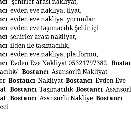
ncı
şehirler arası nakliyat,
ncı
evden eve nakliyat fiyat,
ncı
evden eve nakliyat yorumlar
ncı
evden eve taşımacılık Şehir içi
ncı
şehirler arası nakliyat,
ncı
ilden ile taşımacılık,
ncı
evden eve nakliyat platformu,
ncı
Evden Eve Nakliyat 05321797382
Bosta
acılık/
Bostancı
Asansörlü Nakliyat
ler
Bostancı
Nakliyat
Bostancı
Evden Eve
yat
Bostancı
Taşımacılık
Bostancı
Asansor
yat
Bostancı
Asansörlü Nakliye
Bostancı
eci