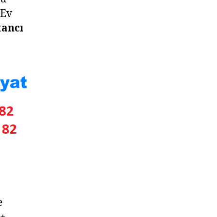
+Ev
tancı
e