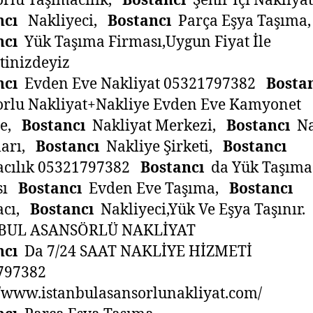
rlü Taşımacılık,
Bostancı
Şehir İçi Nakliy
ncı
Nakliyeci,
Bostancı
Parça Eşya Taşıma
ncı
Yük Taşıma Firması,Uygun Fiyat İle
tinizdeyiz
ncı
Evden Eve Nakliyat 05321797382
Bosta
orlu Nakliyat+Nakliye Evden Eve Kamyonet
ye,
Bostancı
Nakliyat Merkezi,
Bostancı
Na
ları,
Bostancı
Nakliye Şirketi,
Bostancı
acılık 05321797382
Bostancı
da Yük Taşıma
sı
Bostancı
Evden Eve Taşıma,
Bostancı
acı,
Bostancı
Nakliyeci,Yük Ve Eşya Taşınır.
BUL ASANSÖRLÜ NAKLİYAT
ncı
Da 7/24 SAAT NAKLİYE HİZMETİ
797382
//www.istanbulasansorlunakliyat.com/