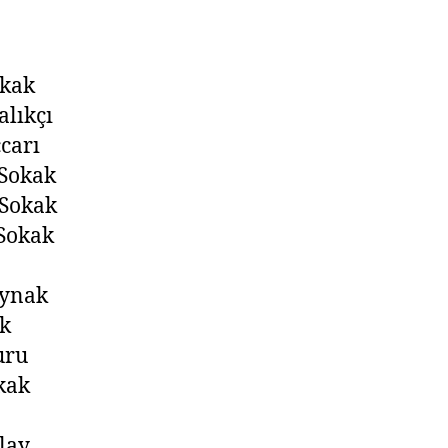
okak
alıkçı
carı
 Sokak
 Sokak
Sokak
aynak
k
uru
kak
lay