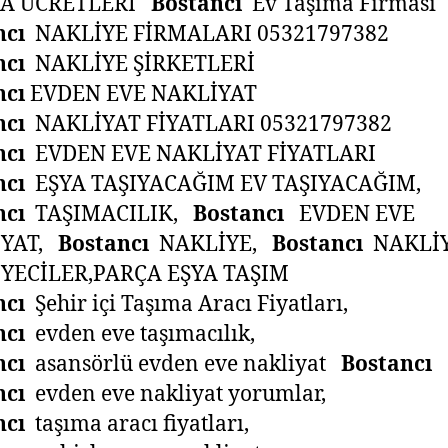
MA ÜCRETLERİ
Bostancı
Ev Taşıma Firması
ncı
NAKLİYE FİRMALARI 05321797382
ncı
NAKLİYE ŞİRKETLERİ
ncı
EVDEN EVE NAKLİYAT
ncı
NAKLİYAT FİYATLARI 05321797382
ncı
EVDEN EVE NAKLİYAT FİYATLARI
ncı
EŞYA TAŞIYACAĞIM EV TAŞIYACAĞIM,
ncı
TAŞIMACILIK,
Bostancı
EVDEN EVE
İYAT,
Bostancı
NAKLİYE,
Bostancı
NAKLİ
YECİLER,PARÇA EŞYA TAŞIM
ncı
Şehir içi Taşıma Aracı Fiyatları,
ncı
evden eve taşımacılık,
ncı
asansörlü evden eve nakliyat
Bostancı
ncı
evden eve nakliyat yorumlar,
ncı
taşıma aracı fiyatları,