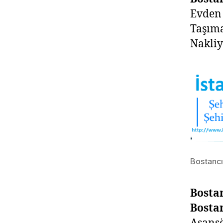
Evden
Taşım
Nakli
Bostancı
Bosta
Bosta