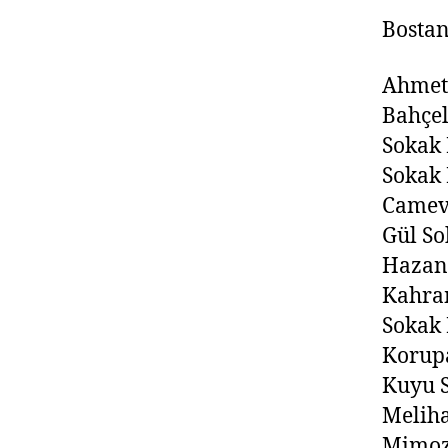
Bostan
Ahmet 
Bahçel
Sokak 
Sokak 
Camevl
Gül S
Hazan 
Kahra
Sokak
Korupa
Kuyu 
Melih
Mimoza