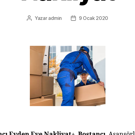
Yazar
admin
9 Ocak 2020
Yazının
Yazı
yazarı
tarihi
ncı
Evden Eve Nakliyat
+
Bostancı
Asansör