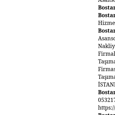
Asansö
Bosta
Bosta
Hizme
Bosta
Asans
Nakli
Firma
Taşım
Firma
Taşım
İSTAN
Bosta
05321
https: