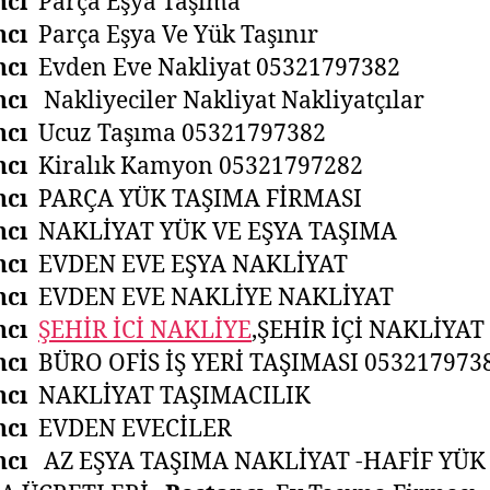
ncı
Parça Eşya Taşıma
ncı
Parça Eşya Ve Yük Taşınır
ncı
Evden Eve Nakliyat 05321797382
ncı
Nakliyeciler Nakliyat Nakliyatçılar
ncı
Ucuz Taşıma 05321797382
ncı
Kiralık Kamyon 05321797282
ncı
PARÇA YÜK TAŞIMA FİRMASI
ncı
NAKLİYAT YÜK VE EŞYA TAŞIMA
ncı
EVDEN EVE EŞYA NAKLİYAT
ncı
EVDEN EVE NAKLİYE NAKLİYAT
ncı
ŞEHİR İCİ NAKLİYE
,ŞEHİR İÇİ NAKLİYAT
ncı
BÜRO OFİS İŞ YERİ TAŞIMASI 053217973
ncı
NAKLİYAT TAŞIMACILIK
ncı
EVDEN EVECİLER
ncı
AZ EŞYA TAŞIMA NAKLİYAT -HAFİF YÜK